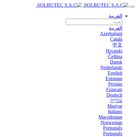
العربية
العربية
Azerbaijani
Català
中文
Hrvatski
Čeština
Dansk
Nederlands
English
Estonian
Persian
Français
Deutsch
עברית
Magyar
Italiano
Macedonian
Norwegian
Português
Português