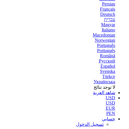
Persian
Français
Deutsch
עברית
Magyar
Italiano
Macedonian
Norwegian
Português
Português
Română
Русский
Español
Svenska
Türkçe
Українська
لا توجد نتائج
شاهد العربة
USD
USD
EUR
PEN
حسابي
تسجيل الدخول