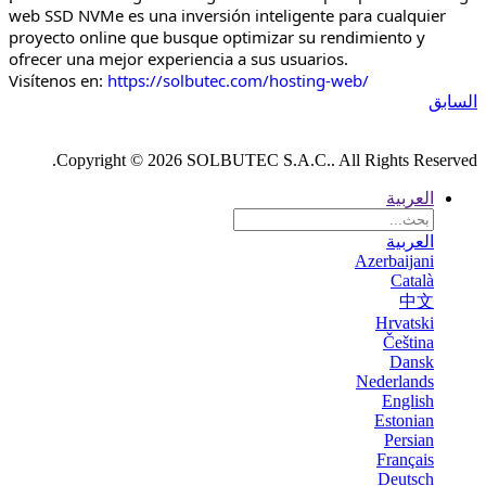
web SSD NVMe es una inversión inteligente para cualquier
proyecto online que busque optimizar su rendimiento y
ofrecer una mejor experiencia a sus usuarios.
Visítenos en:
https://solbutec.com/hosting-web/
السابق
Copyright © 2026 SOLBUTEC S.A.C.. All Rights Reserved.
العربية
العربية
Azerbaijani
Català
中文
Hrvatski
Čeština
Dansk
Nederlands
English
Estonian
Persian
Français
Deutsch