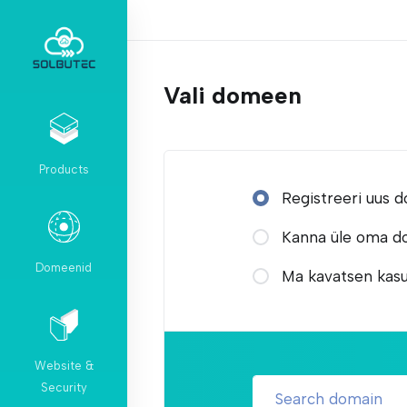
Vali domeen
Products
Registreeri uus
Kanna üle oma do
Domeenid
Ma kavatsen kas
Website &
Security