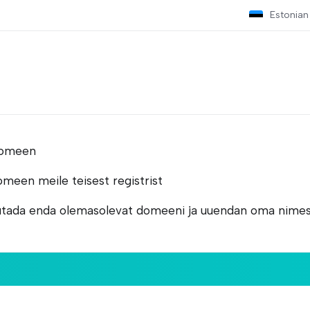
Estonian
 domeen
meen meile teisest registrist
utada enda olemasolevat domeeni ja uuendan oma nimes