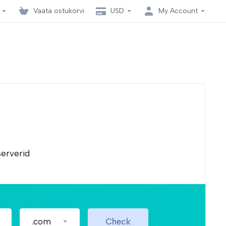
Vaata ostukorvi
USD
My Account
erverid
.com
Check