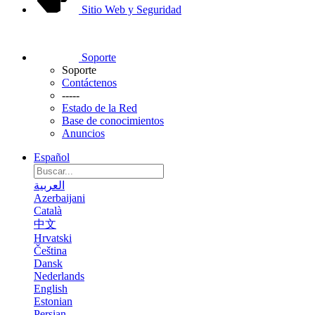
Sitio Web y Seguridad
Soporte
Soporte
Contáctenos
-----
Estado de la Red
Base de conocimientos
Anuncios
Español
العربية
Azerbaijani
Català
中文
Hrvatski
Čeština
Dansk
Nederlands
English
Estonian
Persian