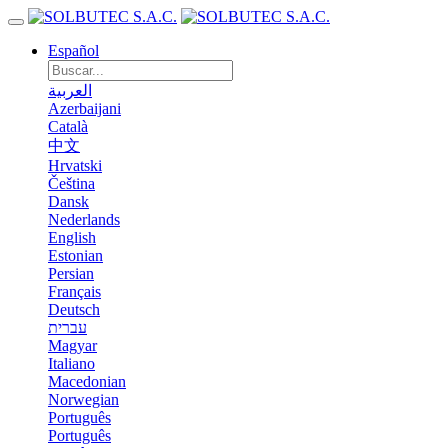
Español
العربية
Azerbaijani
Català
中文
Hrvatski
Čeština
Dansk
Nederlands
English
Estonian
Persian
Français
Deutsch
עברית
Magyar
Italiano
Macedonian
Norwegian
Português
Português