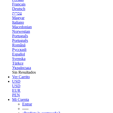
Français
Deutsch
עברית
Magyar
Italiano
Macedonian
Norwegian
Português
Português
Română
Русский
Español
Svenska
Türkçe
Українська
Sin Resultados
Ver Carrito
USD
USD
EUR
PEN
Mi Cuenta
Entrar
-----