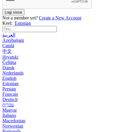
Logi sisse
Not a member yet?
Create a New Account
Keel:
Estonian
العربية
Azerbaijani
Català
中文
Hrvatski
Čeština
Dansk
Nederlands
English
Estonian
Persian
Français
Deutsch
עברית
Magyar
Italiano
Macedonian
Norwegian
Português