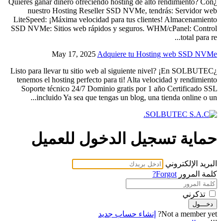
¿Quieres ganar dinero ofreciendo hosting de alto rendimiento? Con
nuestro Hosting Reseller SSD NVMe, tendrás: Servidor web
LiteSpeed: ¡Máxima velocidad para tus clientes! Almacenamiento
SSD NVMe: Sitios web rápidos y seguros. WHM/cPanel: Control
total para re...
May 17, 2025
Adquiere tu Hosting web SSD NVMe
¿Listo para llevar tu sitio web al siguiente nivel? ¡En SOLBUTEC
tenemos el hosting perfecto para ti! Alta velocidad y rendimiento
Soporte técnico 24/7 Dominio gratis por 1 año Certificado SSL
incluido Ya sea que tengas un blog, una tienda online o un...
حماية تسجيل الدخول للعميل
البريد الإلكتروني
كلمة المرور
Forgot?
تذكرني
دخـــول
Not a member yet?
إنشاء حساب جديد