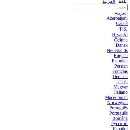
اللغة:
العربية
العربية
Azerbaijani
Català
中文
Hrvatski
Čeština
Dansk
Nederlands
English
Estonian
Persian
Français
Deutsch
עברית
Magyar
Italiano
Macedonian
Norwegian
Português
Português
Română
Русский
Español